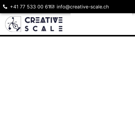
+41 77 533 00 61‬
info@creative-scale.ch
KONTAKTIERE UNS
Wenn Sie weitere Informationen benötigen, wenden Sie