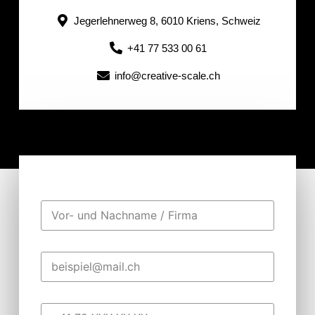
Jegerlehnerweg 8, 6010 Kriens, Schweiz
+41 77 533 00 61‬
info@creative-scale.ch
V
o
r
-
E
u
-
n
M
d
a
N
T
i
a